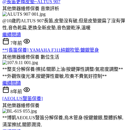
@長笛更換皮墊~ALTUS 907
其他樂器維修保養
音樂評析
@10歲的ALTUS 907長笛,皮墊沒有破,但是皮墊變扁了沒有彈
性,音色乾扁,更換全新皮墊,音色變乾淨,溫暖
繼續閱讀
7年前
**[長笛保養] YAMAHA F311純銀吹管/鍍銀管身
其他樂器維修保養
數位生活
**整支分解保養/擦拭/關節上油/按鍵彈性調整/氣密度調整**
**外觀恢復光澤,按鍵彈性靈敏,吹奏不費氣好控制**
繼續閱讀
8年前
[AEOLUS豎笛保養]
其他樂器維修保養
**博凱AEOLUS豎笛分解保養,烏木管身/按鍵鍍銀,整體拆解,
清潔擦拭,關節潤滑,