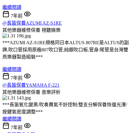
繼續閱讀
7年前
@長笛保養AZUMI AZ-S1RE
其他樂器維修保養
視聽娛樂
***AZUMI AZ-S1RE規格同日本ALTUS 807RE是ALTUS的副
牌,吹口管採用原廠807吹口管,純銀吹口板,管身/尾管是台灣雙
燕樂器製造組裝***
繼續閱讀
7年前
@長笛保養YAMAHA F-221
其他樂器維修保養
音樂評析
***長笛氧化變黑/吹奏費氣不好控制/整支分解保養恢復光澤/
按鍵氣密度調整***
繼續閱讀
7年前